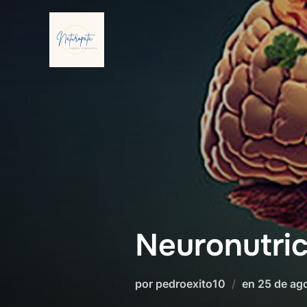
Saltar
al
contenido
Neuronutric
Publicad
por
pedroexito10
en
25 de ag
el