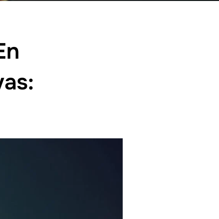
En
as: